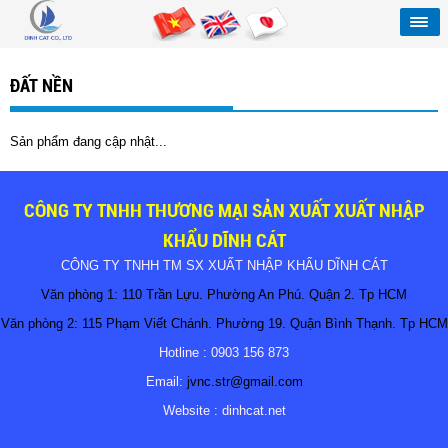
ĐẤT NỀN
Sản phẩm đang cập nhật...
CÔNG TY TNHH THƯƠNG MẠI SẢN XUẤT XUẤT NHẬP
KHẨU DĨNH CÁT
CÔNG TY TNHH TM SX XUẤT NHẬP KHẨU DĨNH CÁT
Văn phòng 1: 110 Trần Lựu. Phường An Phú. Quận 2. Tp HCM
Văn phòng 2: 115 Phạm Viết Chánh. Phường 19. Quận Bình Thạnh. Tp HCM
Hotline : 0903 156 873
Email:
jvnc.str@gmail.com
Website : dinhcat.net