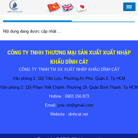
Nội dung đang được cập nhật ...
CÔNG TY TNHH THƯƠNG MẠI SẢN XUẤT XUẤT NHẬP
KHẨU DĨNH CÁT
CÔNG TY TNHH TM SX XUẤT NHẬP KHẨU DĨNH CÁT
Văn phòng 1: 110 Trần Lựu. Phường An Phú. Quận 2. Tp HCM
Văn phòng 2: 115 Phạm Viết Chánh. Phường 19. Quận Bình Thạnh. Tp HCM
Hotline : 0903 156 873
Email:
jvnc.str@gmail.com
Website : dinhcat.net